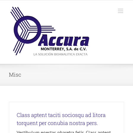
Saltar
al
contenido
Misc
Class aptent taciti sociosqu ad litora
torquent per conubia nostra pers.
Vestibulum egestas pharetra felis. Class aptent