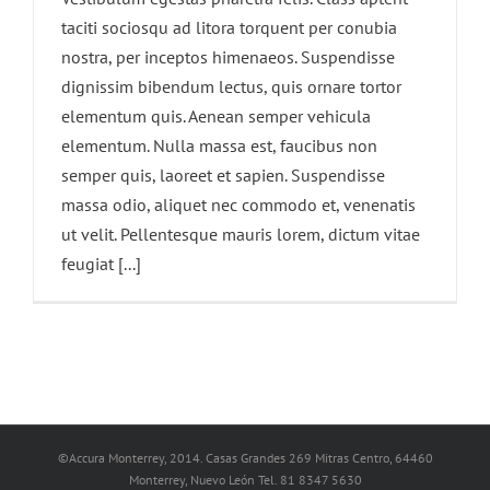
taciti sociosqu ad litora torquent per conubia
nostra, per inceptos himenaeos. Suspendisse
dignissim bibendum lectus, quis ornare tortor
elementum quis. Aenean semper vehicula
elementum. Nulla massa est, faucibus non
semper quis, laoreet et sapien. Suspendisse
massa odio, aliquet nec commodo et, venenatis
ut velit. Pellentesque mauris lorem, dictum vitae
feugiat [...]
©Accura Monterrey, 2014. Casas Grandes 269 Mitras Centro, 64460
Monterrey, Nuevo León Tel. 81 8347 5630