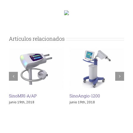
Artículos relacionados
SinoMRI-A/AP
SinoAngio-1200
S
junio 19th, 2018
junio 19th, 2018
j